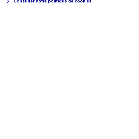
Consulter notre politique de
cookies
L'application AXA
Banque
L'application Mon AXA Assurance, tous
vos contrats en poche !