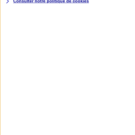
Consulter notre politique de
cookies
L'application AXA
Banque
L'application Mon AXA Assurance, tous
vos contrats en poche !