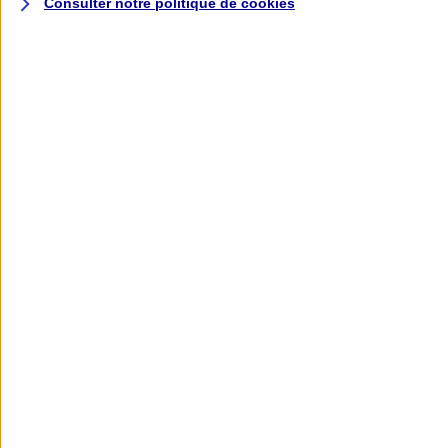
Consulter notre politique de
cookies
L'application AXA
Banque
L'application Mon AXA Assurance, tous
vos contrats en poche !