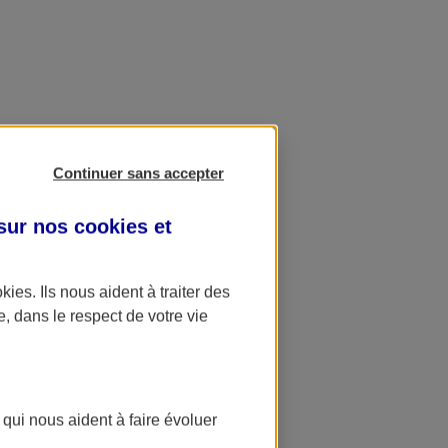
Continuer sans accepter
 sur nos
cookies et
okies
. Ils nous aident à traiter des
e, dans le respect de votre vie
 qui nous aident à faire évoluer
ation AXA Banque