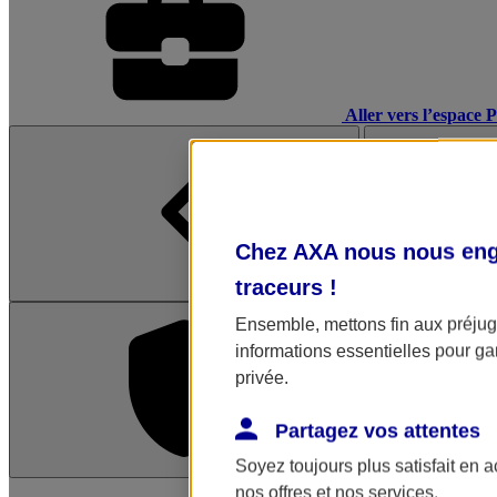
Aller vers l’espace 
Chez AXA nous nous enga
traceurs
!
Ensemble, mettons fin aux préjugé
informations essentielles pour gar
privée.
Partagez vos attentes
Soyez toujours plus satisfait en 
L'application Mon AX
nos offres et nos services.