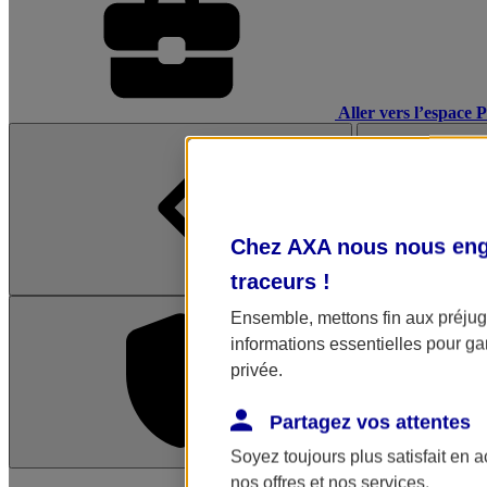
Aller vers l’espace 
Chez AXA nous nous enga
traceurs
!
Ensemble, mettons fin aux préjugé
informations essentielles pour gar
privée.
Partagez vos attentes
Soyez toujours plus satisfait en 
L'application Mon AX
nos offres et nos services.