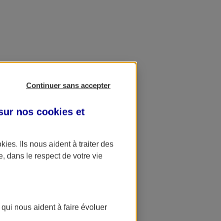
Continuer sans accepter
 sur nos
cookies et
okies
. Ils nous aident à traiter des
e, dans le respect de votre vie
 qui nous aident à faire évoluer
ation AXA Banque