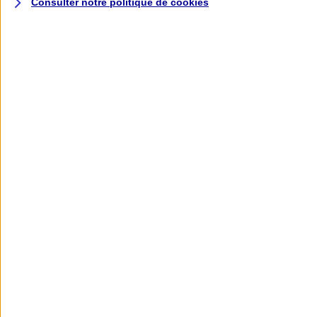
Consulter notre politique de
cookies
L'application AXA
Banque
L'application Mon AXA Assurance, tous
vos contrats en poche !