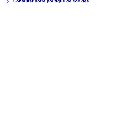
Consulter notre politique de
cookies
L'application AXA
Banque
L'application Mon AXA Assurance, tous
vos contrats en poche !