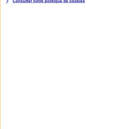
Consulter notre politique de
cookies
L'application AXA
Banque
L'application Mon AXA Assurance, tous
vos contrats en poche !