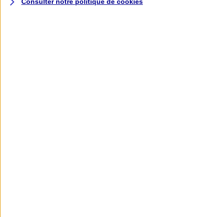
Consulter notre politique de
cookies
L'application AXA
Banque
L'application Mon AXA Assurance, tous
vos contrats en poche !