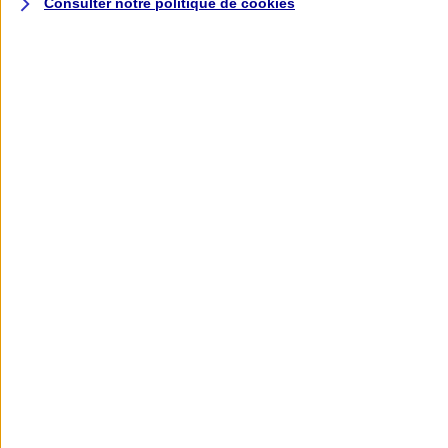
Consulter notre politique de
cookies
L'application AXA
Banque
L'application Mon AXA Assurance, tous
vos contrats en poche !