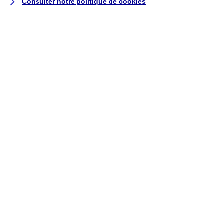
Consulter notre politique de
cookies
L'application AXA
Banque
L'application Mon AXA Assurance, tous
vos contrats en poche !