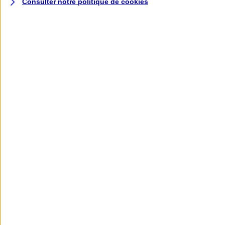
Consulter notre politique de
cookies
L'application AXA
Banque
L'application Mon AXA Assurance, tous
vos contrats en poche !