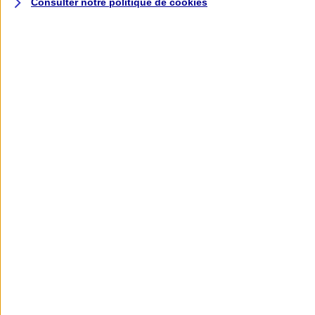
Consulter notre politique de
cookies
L'application AXA
Banque
L'application Mon AXA Assurance, tous
vos contrats en poche !