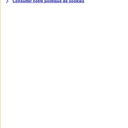
Consulter notre politique de
cookies
L'application AXA
Banque
L'application Mon AXA Assurance, tous
vos contrats en poche !