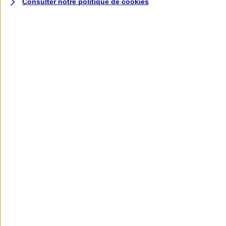
Consulter notre politique de
cookies
L'application AXA
Banque
L'application Mon AXA Assurance, tous
vos contrats en poche !