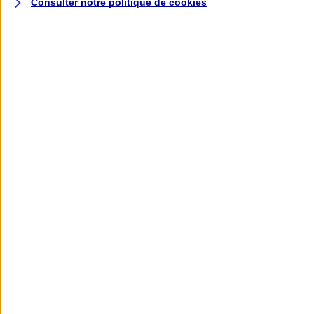
Consulter notre politique de
cookies
L'application AXA
Banque
L'application Mon AXA Assurance, tous
vos contrats en poche !