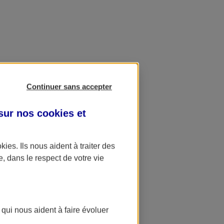
Continuer sans accepter
 sur nos
cookies et
okies
. Ils nous aident à traiter des
e, dans le respect de votre vie
 qui nous aident à faire évoluer
ation AXA Banque