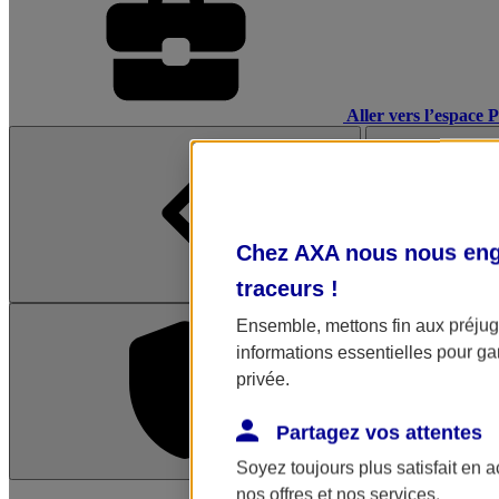
Aller vers l’espace 
Chez AXA nous nous enga
traceurs
!
Ensemble, mettons fin aux préjugé
informations essentielles pour gar
privée.
Partagez vos attentes
Soyez toujours plus satisfait en 
L'application Mon AX
nos offres et nos services.