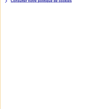
Consulter notre politique de
cookies
L'application AXA
Banque
L'application Mon AXA Assurance, tous
vos contrats en poche !