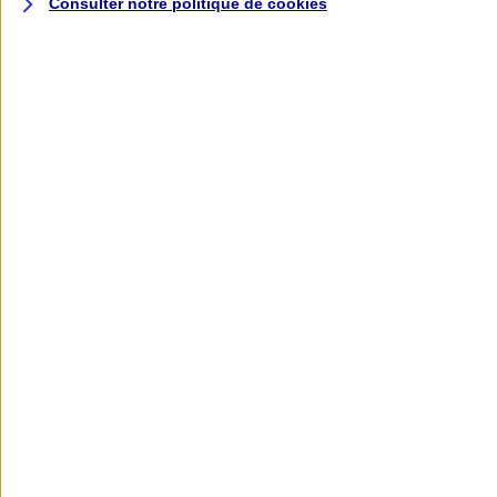
Consulter notre politique de
cookies
L'application AXA
Banque
L'application Mon AXA Assurance, tous
vos contrats en poche !