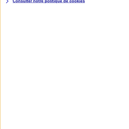
Consulter notre politique de
cookies
L'application AXA
Banque
L'application Mon AXA Assurance, tous
vos contrats en poche !