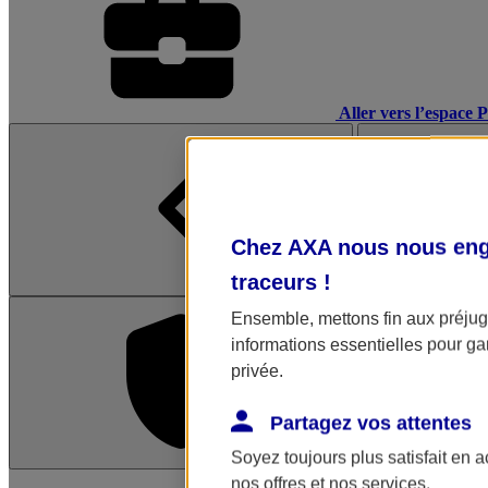
Aller vers l’espace 
Chez AXA nous nous enga
traceurs
!
Ensemble, mettons fin aux préjugé
informations essentielles pour gar
privée.
Partagez vos attentes
Soyez toujours plus satisfait en 
L'application Mon AX
nos offres et nos services.