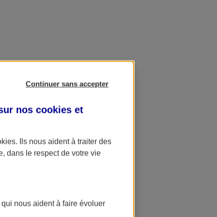
Continuer sans accepter
 sur nos
cookies et
okies
. Ils nous aident à traiter des
e, dans le respect de votre vie
 qui nous aident à faire évoluer
ation AXA Banque