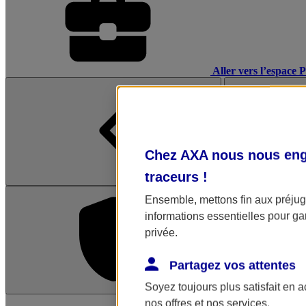
Aller vers l’espace 
Chez AXA nous nous enga
traceurs
!
Ensemble, mettons fin aux préjugé
informations essentielles pour gar
privée.
Partagez vos attentes
Soyez toujours plus satisfait en 
L'application Mon AX
nos offres et nos services.