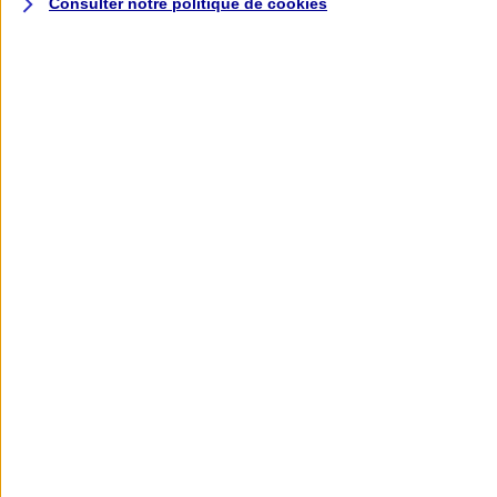
Consulter notre politique de
cookies
L'application AXA
Banque
L'application Mon AXA Assurance, tous
vos contrats en poche !