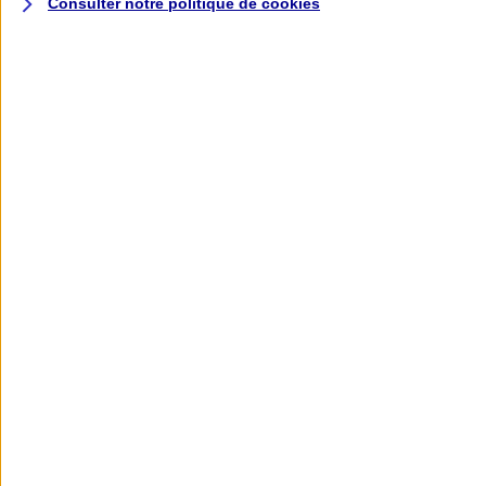
Consulter notre politique de
cookies
L'application AXA
Banque
L'application Mon AXA Assurance, tous
vos contrats en poche !