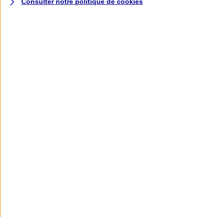
Consulter notre politique de
cookies
L'application AXA
Banque
L'application Mon AXA Assurance, tous
vos contrats en poche !