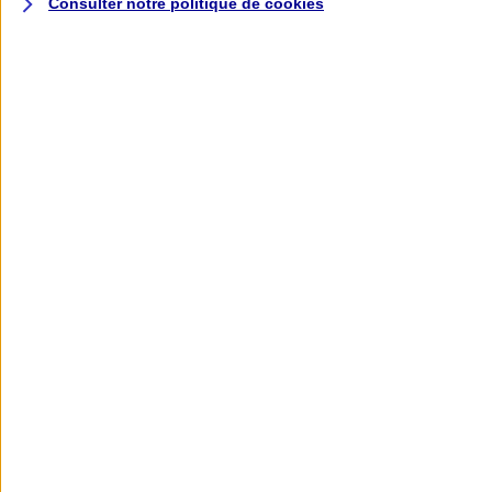
Consulter notre politique de
cookies
L'application AXA
Banque
L'application Mon AXA Assurance, tous
vos contrats en poche !