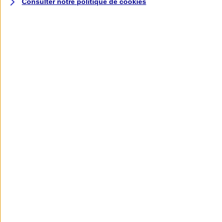
Consulter notre politique de
cookies
L'application AXA
Banque
L'application Mon AXA Assurance, tous
vos contrats en poche !