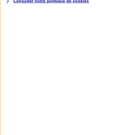
Consulter notre politique de
cookies
L'application AXA
Banque
L'application Mon AXA Assurance, tous
vos contrats en poche !