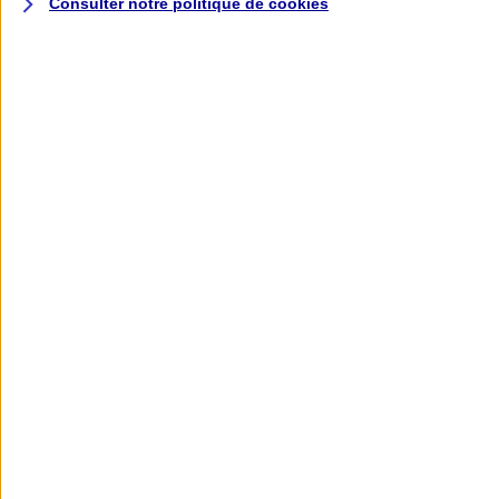
Consulter notre politique de
cookies
L'application AXA
Banque
L'application Mon AXA Assurance, tous
vos contrats en poche !