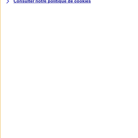
Consulter notre politique de
cookies
L'application AXA
Banque
L'application Mon AXA Assurance, tous
vos contrats en poche !