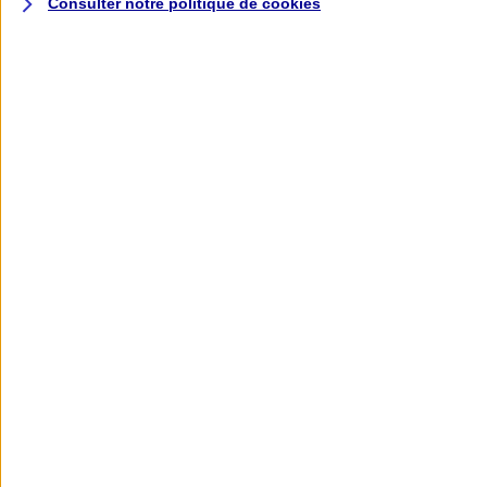
Consulter notre politique de
cookies
L'application AXA
Banque
L'application Mon AXA Assurance, tous
vos contrats en poche !