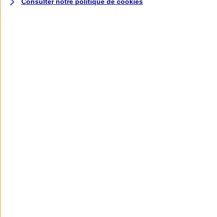
Consulter notre politique de
cookies
L'application AXA
Banque
L'application Mon AXA Assurance, tous
vos contrats en poche !