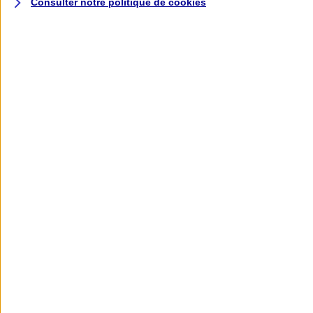
Consulter notre politique de
cookies
L'application AXA
Banque
L'application Mon AXA Assurance, tous
vos contrats en poche !