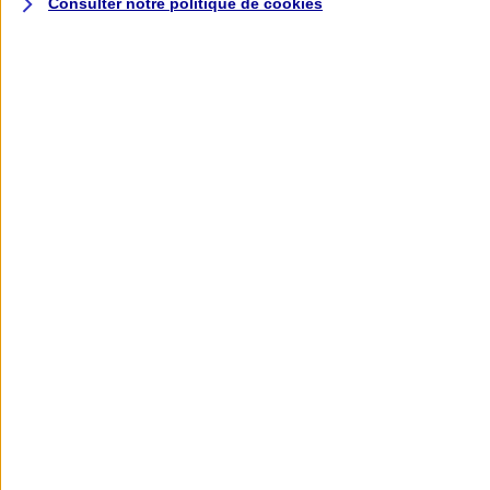
Consulter notre politique de
cookies
L'application AXA
Banque
L'application Mon AXA Assurance, tous
vos contrats en poche !