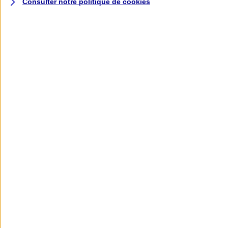
Consulter notre politique de
cookies
L'application AXA
Banque
L'application Mon AXA Assurance, tous
vos contrats en poche !