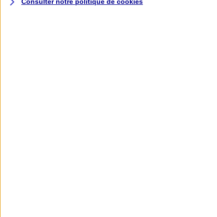
Consulter notre politique de
cookies
L'application AXA
Banque
L'application Mon AXA Assurance, tous
vos contrats en poche !