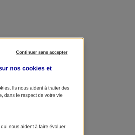
Continuer sans accepter
 sur nos
cookies et
okies
. Ils nous aident à traiter des
e, dans le respect de votre vie
 qui nous aident à faire évoluer
ation AXA Banque