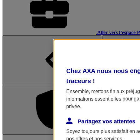
Aller vers l’espace 
Chez AXA nous nous enga
traceurs
!
Ensemble, mettons fin aux préjugé
informations essentielles pour gar
privée.
Partagez vos attentes
Soyez toujours plus satisfait en 
L'application Mon AX
nos offres et nos services.