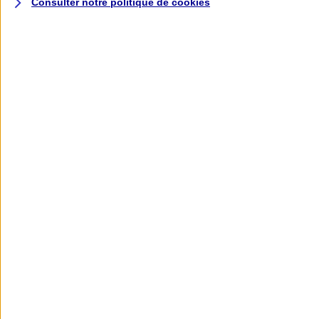
Consulter notre politique de
cookies
L'application AXA
Banque
L'application Mon AXA Assurance, tous
vos contrats en poche !