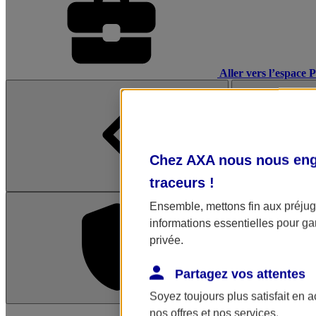
Aller vers l’espace 
Chez AXA nous nous enga
traceurs
!
Ensemble, mettons fin aux préjugé
informations essentielles pour gar
privée.
Partagez vos attentes
Soyez toujours plus satisfait en 
L'application Mon AX
nos offres et nos services.