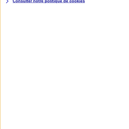
Consulter notre politique de
cookies
L'application AXA
Banque
L'application Mon AXA Assurance, tous
vos contrats en poche !