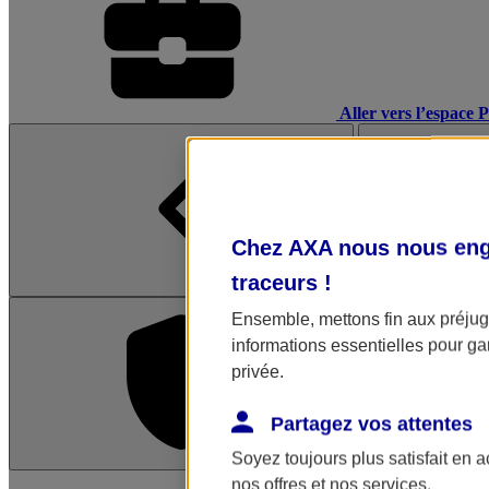
Aller vers l’espace 
Chez AXA nous nous enga
traceurs
!
Ensemble, mettons fin aux préjugé
informations essentielles pour gar
privée.
Partagez vos attentes
Soyez toujours plus satisfait en 
L'application Mon AX
nos offres et nos services.