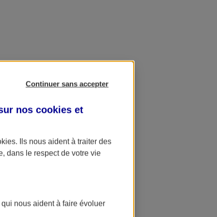
Continuer sans accepter
 sur nos
cookies et
okies
. Ils nous aident à traiter des
e, dans le respect de votre vie
 qui nous aident à faire évoluer
ation AXA Banque