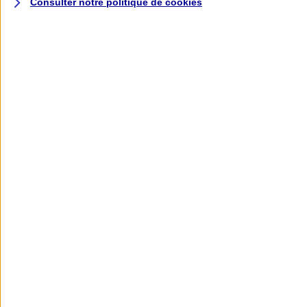
Consulter notre politique de
cookies
L'application AXA
Banque
L'application Mon AXA Assurance, tous
vos contrats en poche !