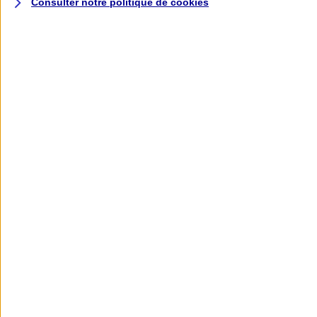
Consulter notre politique de
cookies
L'application AXA
Banque
L'application Mon AXA Assurance, tous
vos contrats en poche !