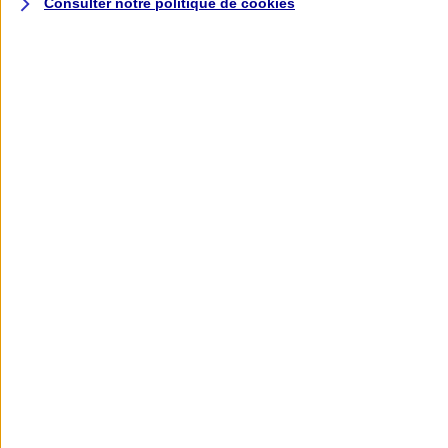
Consulter notre politique de
cookies
L'application AXA
Banque
L'application Mon AXA Assurance, tous
vos contrats en poche !