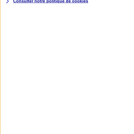
Consulter notre politique de
cookies
L'application AXA
Banque
L'application Mon AXA Assurance, tous
vos contrats en poche !