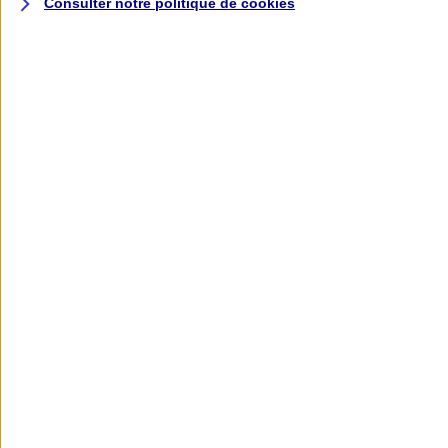
Consulter notre politique de
cookies
L'application AXA
Banque
L'application Mon AXA Assurance, tous
vos contrats en poche !