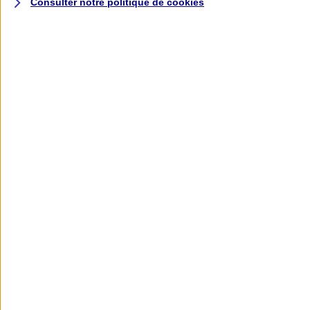
Consulter notre politique de
cookies
L'application AXA
Banque
L'application Mon AXA Assurance, tous
vos contrats en poche !