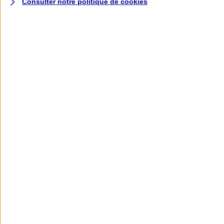
Consulter notre politique de
cookies
L'application AXA
Banque
L'application Mon AXA Assurance, tous
vos contrats en poche !