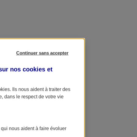
Continuer sans accepter
 sur nos
cookies et
okies
. Ils nous aident à traiter des
e, dans le respect de votre vie
 qui nous aident à faire évoluer
ation AXA Banque