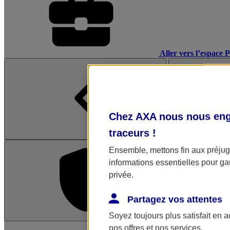
Aller vers l’espace 
Chez AXA nous nous enga
traceurs
!
Ensemble, mettons fin aux préjugé
informations essentielles pour gar
privée.
Partagez vos attentes
Soyez toujours plus satisfait en 
L'application Mon AX
nos offres et nos services.