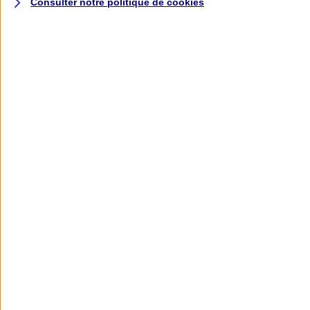
Consulter notre politique de
cookies
L'application AXA
Banque
L'application Mon AXA Assurance, tous
vos contrats en poche !